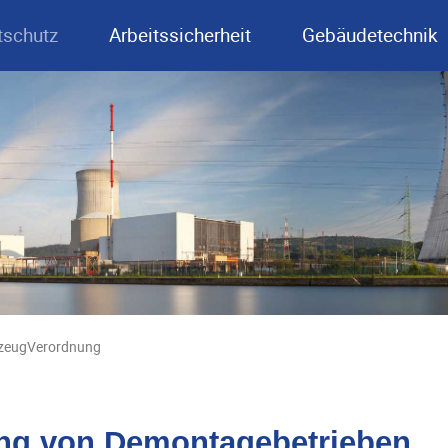
schutz
Arbeitssicherheit
Gebäudetechnik
hrzeugVerordnung
rung von Demontagebetrieben