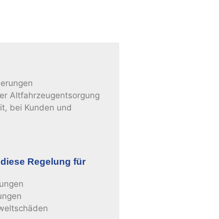
derungen
er Altfahrzeugentsorgung
it, bei Kunden und
 diese Regelung für
rungen
dungen
weltschäden