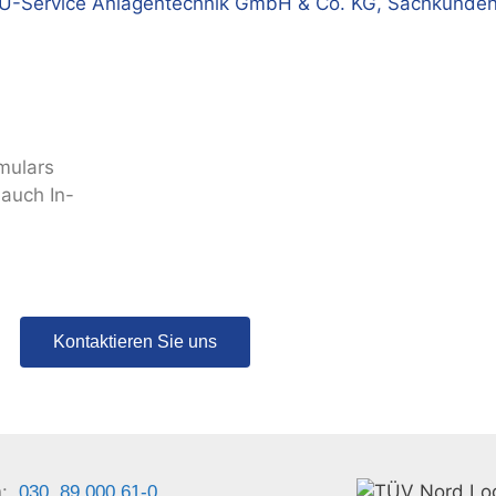
TÜ-Service Anlagentechnik GmbH & Co. KG, Sachkunde
mulars
auch In-
Kontaktieren Sie uns
n:
030. 89 000 61-0