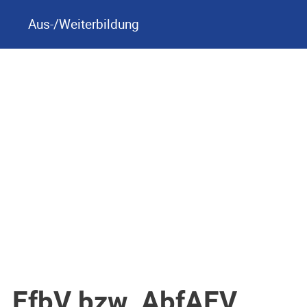
Aus-/Weiterbildung
kl. EfbV bzw. AbfAEV